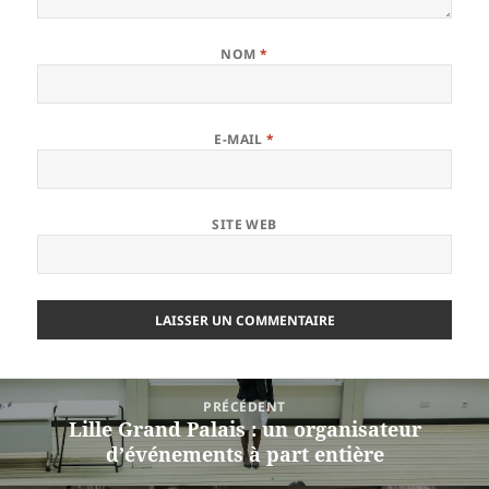
NOM
*
E-MAIL
*
SITE WEB
Navigation
PRÉCÉDENT
de
Lille Grand Palais : un organisateur
Article
l’article
d’événements à part entière
précédent :