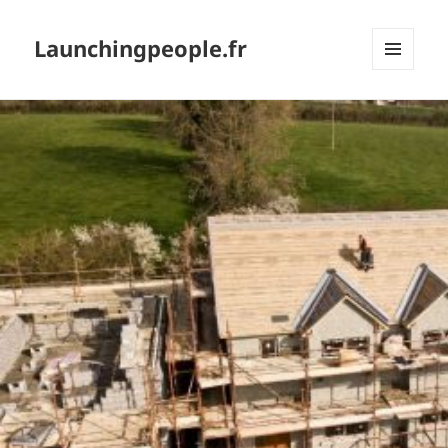
Launchingpeople.fr
MENU
ET
WIDGETS